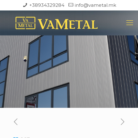
+38934329284
info@vametal.mk