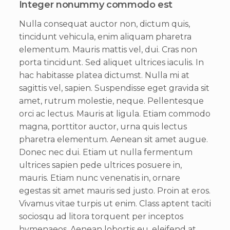
Integer nonummy commodo est
Nulla consequat auctor non, dictum quis,
tincidunt vehicula, enim aliquam pharetra
elementum. Mauris mattis vel, dui. Cras non
porta tincidunt. Sed aliquet ultrices iaculis. In
hac habitasse platea dictumst. Nulla mi at
sagittis vel, sapien. Suspendisse eget gravida sit
amet, rutrum molestie, neque. Pellentesque
orci ac lectus. Mauris at ligula. Etiam commodo
magna, porttitor auctor, urna quis lectus
pharetra elementum. Aenean sit amet augue.
Donec nec dui. Etiam ut nulla fermentum
ultrices sapien pede ultrices posuere in,
mauris. Etiam nunc venenatis in, ornare
egestas sit amet mauris sed justo. Proin at eros.
Vivamus vitae turpis ut enim. Class aptent taciti
sociosqu ad litora torquent per inceptos
hymenaeos. Aenean lobortis eu, eleifend at,