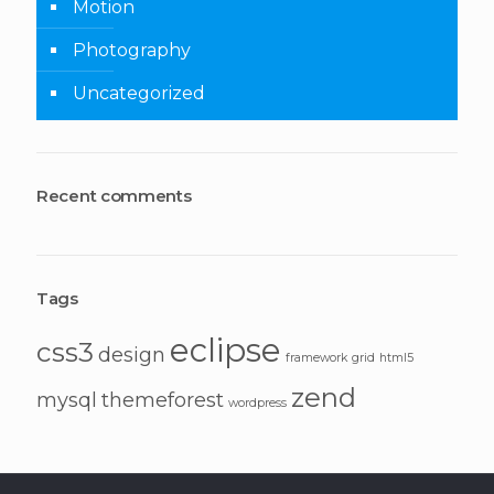
Motion
Photography
Uncategorized
Recent comments
Tags
eclipse
css3
design
framework
grid
html5
zend
mysql
themeforest
wordpress