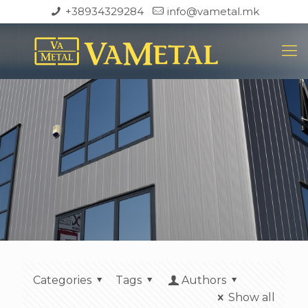
+38934329284
info@vametal.mk
Categories
Tags
Authors
Show all