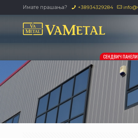
Имате прашања?
+38934329284
info@
СЕНДВИЧ ПАНЕЛИ