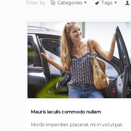
Filter by
Categories
Tags
Mauris iaculis commodo nullam
Morbi imperdiet placerat mi in volutpat.