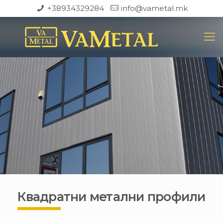
+38934329284
info@vametal.mk
Квадратни метални профили