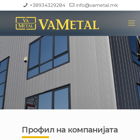
+38934329284
info@vametal.mk
Профил на компанијата