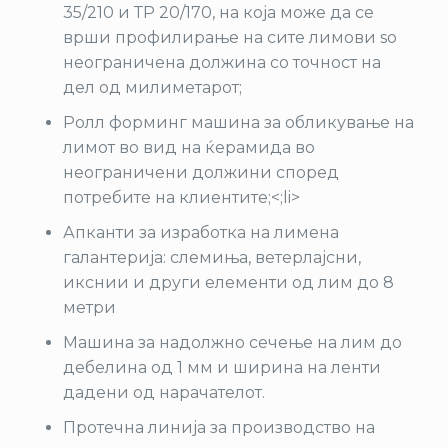
35/210 и ТР 20/170, на која може да се
врши профилирање на сите лимови so
неограничена должина со точност на
дел од милиметарот;
Ролл форминг машина за обликување на
лимот во вид на ќерамида во
неограничени должини според
потребите на клиентите;<;li>
Апканти за изработка на лимена
галантерија: слемиња, ветерлајсни,
икснии и други елементи од лим до 8
метри
Машина за надолжно сечење на лим до
дебелина од 1 мм и ширина на ленти
дадени од нарачателот.
Протечна линија за производство на