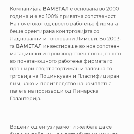
Компанијата
ВАМЕТАЛ
е основанa во 2000
година и е во 100% приватна сопственост.
На почетокот од своето работење фирмата
беше орентирана кон трговијата со
Ладновални и Топловани Лимови. Во 2003-
та
ВАМЕТАЛ
инвестираше во нов сопствен
магацински и производствен погон, со што
во понатамошното работење фирмата го
прошири својот асортиман и започна со
трговија на Поцинкуван и Пластифициран
лим, како и производство на комплетна
палета на производи од Лимарска
Галантерија.
Водени од ентузијазмот и желбата да се