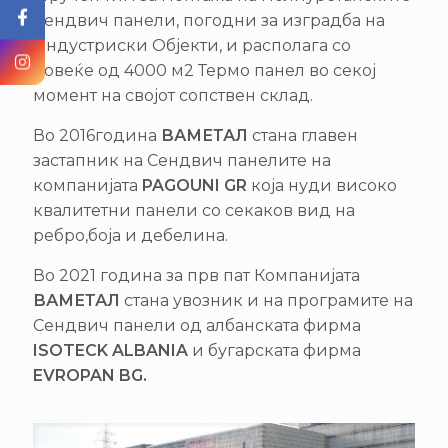
Сендвич панели, погодни за изградба на
Индустриски Објекти, и располага со
повеќе од 4000 м2 Термо панел во секој
момент на својот сопствен склад.
Во 2016година
ВАМЕТАЛ
стана главен
застапник на Сендвич панелите на
компанијата
PAGOUNI GR
која нуди високо
квалитетни панели со секаков вид на
ребро,боја и дебелина.
Во 2021 година за прв пат Компанијата
ВАМЕТАЛ
стана увозник и на програмите на
Сендвич панели од албанската фирма
ISOTECK ALBANIA
и бугарската фирма
EVROPAN BG.