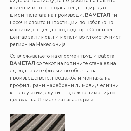
биде се поблиску до потребите на нашите
клиенти и со постојана тенденција да се
шири палетата на производи,
ВАМЕТАЛ
ги
насочи своите инвестиции во набавка на
машини, со цел да создаде прв Сервисен
центар за лимови и метали во југоисточниот
регион на Македонија
Со вложувањето на огромен труд и работа
ВАМЕТАЛ
со текот на годините стана една
од водечките фирми во областа на
производството, продажба и монтажа на
профилирани наребрени лимови, челични
конструкции, олуци, Градежна лимарија и
целокупна Лимарска галантерија.