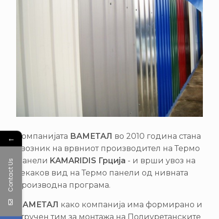
Компанијата
ВАМЕТАЛ
во 2010 година стана
←
увозник на врвниот производител на Термо
Панели
KAMARIDIS Грција
- и врши увоз на
Contact Us
секаков вид на Термо панели од нивната
производна програма.
ВАМЕТАЛ
како компанија има формирано и
стручен тим за монтажа на Полиуретанските