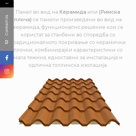
←
Панел во вид на
Керамида
или
(Римска
Contact Us
плоча)
се панели произведени во вид на
керамида, функционално решение кои се
користат за станбени во споредба со
традиционалното покривање со керамички
плочки, комбинирајќи карактеристики со
мала тежина, едноставни за инсталација и
одлична топлинска изолација.