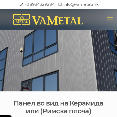
+38934329284
info@vametal.mk
Панел во вид на Керамида
или (Римска плоча)