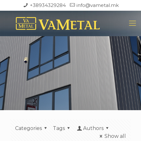
+38934329284
info@vametal.mk
Categories
Tags
Authors
Show all