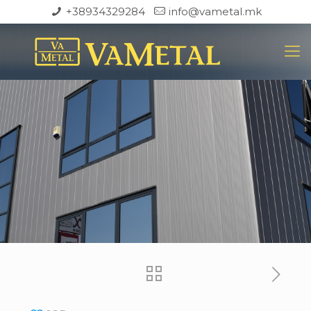
+38934329284
info@vametal.mk