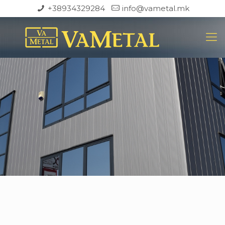
+38934329284
info@vametal.mk