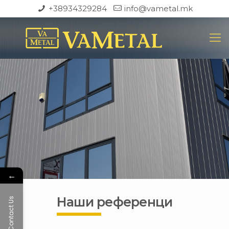
+38934329284
info@vametal.mk
←
Наши референци
Contact Us