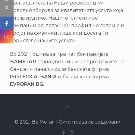
Долгата листа на Наши референции
доволно зборува за квалитетната услуга која
што ја нудиме. Нашите клиенти се
компании од палзичен профил но голем е и
бројот на физички лица кои досега ѓи
користеле нашите услуги.
Во 2021 година за прв пат Компанијата
ВАМЕТАЛ
стана увозник и на програмите на
Сендвич панели од албанската фирма
ISOTECK ALBANIA
и бугарската фирма
EVROPAN BG.
© 2021 Ва Метал | Сите права се задржани