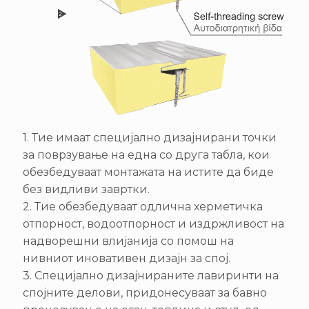
1. Тие имаат специјално дизајнирани точки
за поврзување на една со друга табла, кои
обезбедуваат монтажата на истите да биде
без видливи завртки.
2. Тие обезбедуваат одлична херметичка
отпорност, водоотпорност и издржливост на
надворешни влијанија со помош на
нивниот иновативен дизајн за спој.
3. Специјално дизајнираните лавиринти на
спојните делови, придонесуваат за бавно