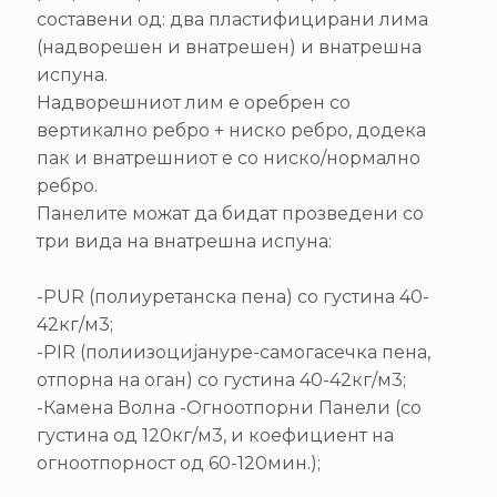
составени од: два пластифицирани лима
(надворешен и внатрешен) и внатрешна
испуна.
Надворешниот лим е оребрен со
вертикално ребро + ниско ребро, додека
пак и внатрешниот е со ниско/нормално
ребро.
Панелите можат да бидат прозведени со
три вида на внатрешна испуна:
-PUR (полиуретанска пена) со густина 40-
42кг/м3;
-PIR (полиизоцијануре-самогасечка пена,
отпорна на оган) со густина 40-42кг/м3;
-Камена Волна -Огноотпорни Панели (со
густина од 120кг/м3, и коефициент на
огноотпорност од 60-120мин.);