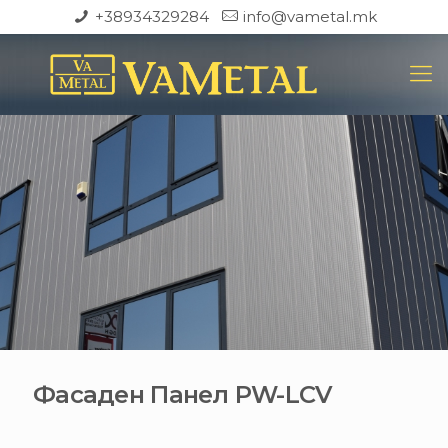
+38934329284
info@vametal.mk
Фасаден Панел PW-LCV