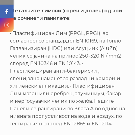
Металните лимови (горен и долен) од кои
се сочинети панилете:
• Пластифициран Лим (PPGL, PPGI), во
согласност со стандардот EN 10169, на Топло
Галванизиран (HDG) или Алуцинк (AluZn)
челик со јачина на принос 250-320 N / mm2
според EN 10346 и EN 10143. •
Пластифициран анти-бактериски ,
специјално наменет за разладни комори и
хигиенски апликации. • Пластифициран
Лим мазен или оребрен, алуминиум, бакар
и нерѓосувачки челик по желба. Нашите
Панели се рангирани во Класа А во однос на
нивната пропустливост на вода и воздух, по
тестирањето според EN 12865 и EN 12114.