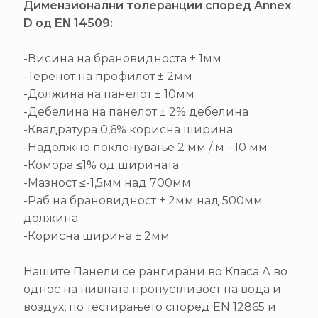
Димензионални толеранции според Annex
D од ΕΝ 14509:
-Висина на брановидноста ± 1мм
-Теренот на профилот ± 2мм
-Должина на панелот ± 10мм
-Дебелина на панелот ± 2% дебелина
-Квадратура 0,6% корисна ширина
-Надолжно поклонување 2 мм / м - 10 мм
-Комора ≤1% од ширината
-Мазност ≤-1,5мм над 700мм
-Раб на брановидност ± 2мм над 500мм
должина
-Корисна ширина ± 2мм
Нашите Панели се рангирани во Класа А во
однос на нивната пропустливост на вода и
воздух, по тестирањето според EN 12865 и