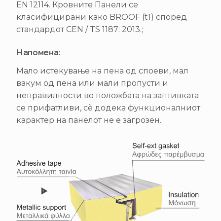
EN 12114. Кровните Панели се
класифицирани како BROOF (t1) според
стандардот CEN / TS 1187: 2013.;
Напомена:
Мало истекување на пена од споеви, мал
вакум од пена или мали пропусти и
неправилности во положбата на заптивката
се прифатливи, сè додека функционалниот
карактер на панелот не е загрозен.