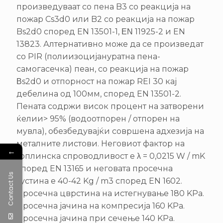
произведуваат со пена B3 со реакција на
пожар Cs3d0 или B2 со реакција на пожар
Bs2d0 според EN 13501-1, ΕΝ 11925-2 и EN
13823. Алтернативно може да се произведат
со PIR (полиизоцијануратна пена-
самогасечка) пеан, со реакција на пожар
Βs2d0 и отпорност на пожар REI 30 кај
дебелина од 100мм, според EN 13501-2.
Пената содржи висок процент на затворени
ќелии> 95% (водоотпорен / отпорен на
мувла), обезбедувајќи совршена адхезија на
металните листови. Неговиот фактор на
←
топлинска спроводливост е λ = 0,0215 W / mK
според EN 13165 и неговата просечна
Contact Us
густина е 40-42 Kg / m3 според EN 1602.
Просечна цврстина на истегнување 180 KPa.
Просечна јачина на компресија 160 KPa.
Просечна јачина при сечење 140 KPa.