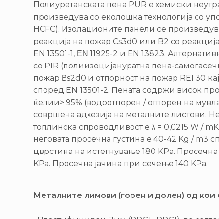
Полиуретанската пена PUR е хемиски неутра
произведува со еколошка технологија со упо
HCFC). Изолационите панели се произведува
реакција на пожар Cs3d0 или B2 со реакциј
EN 13501-1, ΕΝ 11925-2 и EN 13823. Алтернат
со PIR (полиизоцијануратна пена-самогасечк
пожар Βs2d0 и отпорност на пожар REI 30 ка
според EN 13501-2. Пената содржи висок пр
ќелии> 95% (водоотпорен / отпорен на мувла
совршена адхезија на металните листови. Н
топлинска спроводливост е λ = 0,0215 W / mK
неговата просечна густина е 40-42 Kg / m3 с
цврстина на истегнување 180 KPa. Просечна 
KPa. Просечна јачина при сечење 140 KPa.
Металните лимови (горен и долен) од кои 