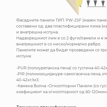
Фасадните панели ТИП: PW-2SF (мазен панел
составени од: два пластифицирани лима (
и внатрешна испуна.
Надворешниот лим е со 2 фуги/ламели и е м
внатрешниот е со ниско/нормално ребро.
Панелите можат да бидат прозведени со тр
испуна:
-PUR (полиуретанска пена) со густина 40-42к
-PIR (полиизоцијануре-самогасечка пена, от
40-42кг/м3;
-Камена Волна -Огноотпорни Панели (со густ
коефициент на огноотпорност од 60-120мин.