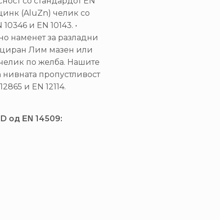
сност со стандардот EN
цинк (AluZn) челик со
10346 и EN 10143. •
но наменет за разладни
ициран Лим мазен или
челик по желба. Нашите
а нивната пропустливост
2865 и EN 12114.
D од ΕΝ 14509: