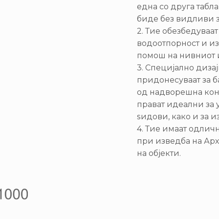
една со друга табла
биде без видливи з
2. Тие обезбедуваа
водоотпорност и и
помош на нивниот и
3. Специјално диза
придонесуваат за б
од надворешна кон 
прават идеални за
ѕидови, како и за 
4. Тие имаат одлич
при изведба на Ар
на објекти.