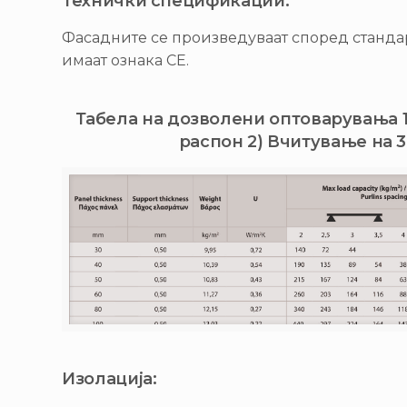
Технички спецификации:
Фасадните се произведуваат според стандар
имаат ознака CE.
Табела на дозволени оптоварувања 1
распон 2) Вчитување на 
Изолација: