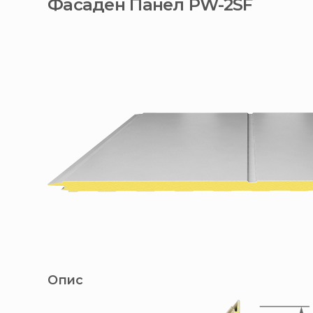
Фасаден Панел PW-2SF
Опис