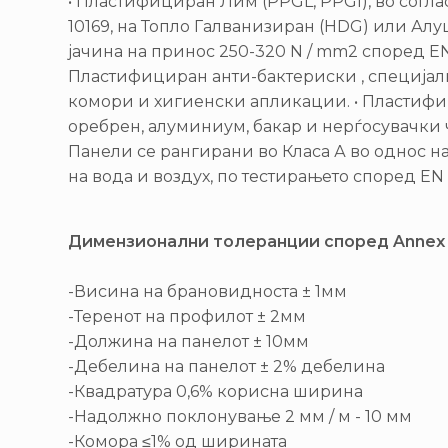
• Пластифициран Лим (PPGL, PPGI), во согла
10169, на Топло Галванизиран (HDG) или Алу
јачина на принос 250-320 N / mm2 според EN 
Пластифициран анти-бактериски , специјал
комори и хигиенски апликации. • Пластиф
оребрен, алуминиум, бакар и нерѓосувачки 
Панели се рангирани во Класа А во однос н
на вода и воздух, по тестирањето според EN 1
Димензионални толеранции според Annex 
-Висина на брановидноста ± 1мм
-Теренот на профилот ± 2мм
-Должина на панелот ± 10мм
-Дебелина на панелот ± 2% дебелина
-Квадратура 0,6% корисна ширина
-Надолжно поклонување 2 мм / м - 10 мм
-Комора ≤1% од ширината