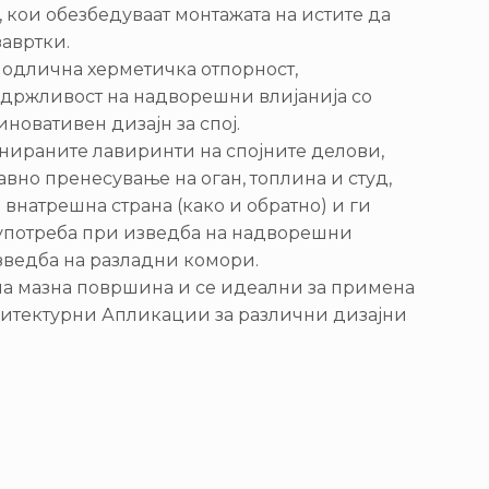
, кои обезбедуваат монтажата на истите да
авртки.
т одлична херметичка отпорност,
здржливост на надворешни влијанија со
новативен дизајн за спој.
јнираните лавиринти на спојните делови,
авно пренесување на оган, топлина и студ,
внатрешна страна (како и обратно) и ги
 употреба при изведба на надворешни
изведба на разладни комори.
на мазна површина и се идеални за примена
хитектурни Апликации за различни дизајни