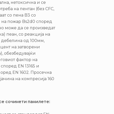
лна, нетоксична и се
треба на пентан (без CFC,
ат со пена B3 со
а на пожар Bs2d0 според
ивно може да се произведат
а) пеан, со реакција на
ј дебелина од 100мм,
оцент на затворени
), обезбедувајќи
еговиот фактор на
 според EN 13165 и
поред EN 1602. Просечна
јачина на компресија 160
се сочинети панилете: