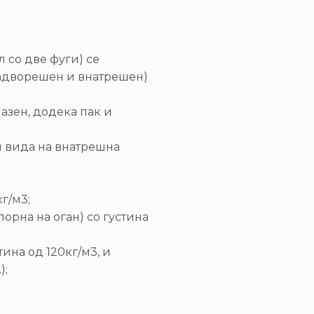
 со две фуги) се
надворешен и внатрешен)
азен, додека пак и
и вида на внатрешна
г/м3;
порна на оган) со густина
ина од 120кг/м3, и
);