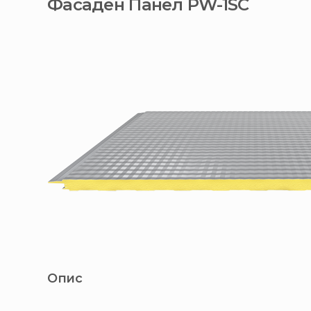
Фасаден Панел PW-1SC
Опис