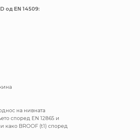
D од ΕΝ 14509:
лжина
однос на нивната
њето според EN 12865 и
и како BROOF (t1) според