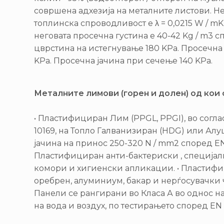
совршена адхезија на металните листови. Н
топлинска спроводливост е λ = 0,0215 W / mK
неговата просечна густина е 40-42 Kg / m3 с
цврстина на истегнување 180 KPa. Просечна 
KPa. Просечна јачина при сечење 140 KPa.
Металните лимови (горен и долен) од кои 
• Пластифициран Лим (PPGL, PPGI), во согла
10169, на Топло Галванизиран (HDG) или Алу
јачина на принос 250-320 N / mm2 според EN 
Пластифициран анти-бактериски , специјал
комори и хигиенски апликации. • Пластиф
оребрен, алуминиум, бакар и нерѓосувачки 
Панели се рангирани во Класа А во однос н
на вода и воздух, по тестирањето според EN 1