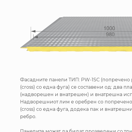
Фасадните панели ТИП: PW-1SC (попречено 
(cross) со една фуга) се составени од: два
(надворешен и внатрешен) и внатрешна исп
Надворешниот лим е оребрен со попречено 
(cross) со една фуга, додека пак и внатрешн
ребро.
Панелите можат да бидат прозведени со тр