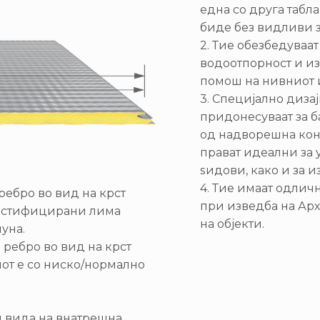
една со друга табла
биде без видливи з
2. Тие обезбедуваа
водоотпорност и и
помош на нивниот и
3. Специјално диза
придонесуваат за б
од надворешна кон 
прават идеални за
ѕидови, како и за 
4. Тие имаат одлич
ребро во вид на крст
при изведба на Ар
 пластифицирани лима
на објекти.
уна.
ребро во вид на крст
иот е со ниско/нормално
и вида на внатрешна