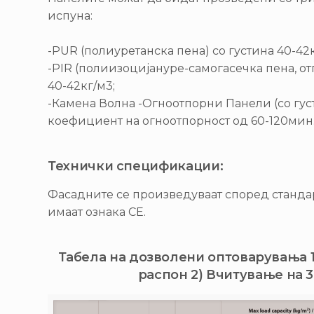
испуна:
-PUR (полиуретанска пена) со густина 40-42к
-PIR (полиизоцијануре-самогасечка пена, от
40-42кг/м3;
-Камена Волна -Огноотпорни Панели (со густ
коефициент на огноотпорност од 60-120мин.
Технички спецификации:
Фасадните се произведуваат според стандар
имаат ознака CE.
Табела на дозволени оптоварувања 1
распон 2) Вчитување на 