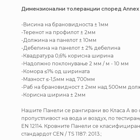
Димензионални толеранции според Annex 
-Висина на брановидноста ± 1мм
-Теренот на профилот ± 2мм
-Должина на панелот ± 10мм
-Дебелина на панелот ± 2% дебелина
-Квадратура 0,6% корисна ширина
-Надолжно поклонување 2 мм / м - 10 мм
-Комора ≤1% од ширината
-Мазност ≤-1,5мм над 700мм
-Раб на брановидност ± 2мм над 500мм до
-Корисна ширина ± 2мм
Нашите Панели се рангирани во Класа А во 
пропустливост на вода и воздух, по тестира
EN 12114. Кровните Панели се класифициран
стандардот CEN / TS 1187: 2013.;