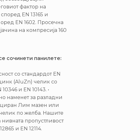
еговиот фактор на
 според EN 13165 и
поред EN 1602. Просечна
јачина на компресија 160
се сочинети панилете:
сност со стандардот EN
цинк (AluZn) челик со
10346 и EN 10143. •
но наменет за разладни
ициран Лим мазен или
челик по желба. Нашите
а нивната пропустливост
2865 и EN 12114.