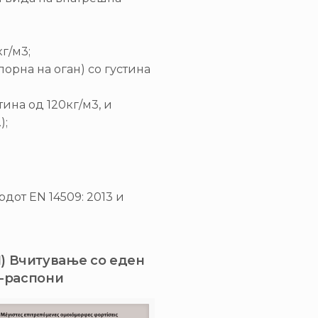
г/м3;
порна на оган) со густина
ина од 120кг/м3, и
);
дот EN 14509: 2013 и
) Вчитување со еден
3-распони