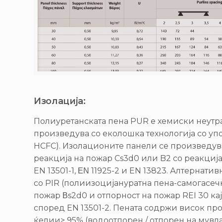
Изолација:
Полиуретанската пена PUR е хемиски неутра
произведува со еколошка технологија со упо
HCFC). Изолационите панели се произведува
реакција на пожар Cs3d0 или B2 со реакциј
EN 13501-1, ΕΝ 11925-2 и EN 13823. Алтернат
со PIR (полиизоцијануратна пена-самогасечк
пожар Βs2d0 и отпорност на пожар REI 30 ка
според EN 13501-2. Пената содржи висок пр
ќелии> 95% (водоотпорен / отпорен на мувла