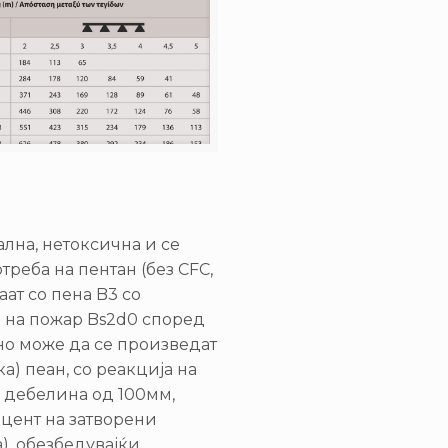
лна, нетоксична и се
треба на пентан (без CFC,
ат со пена B3 со
а на пожар Bs2d0 според
ивно може да се произведат
а) пеан, со реакција на
ј дебелина од 100мм,
оцент на затворени
), обезбедувајќи