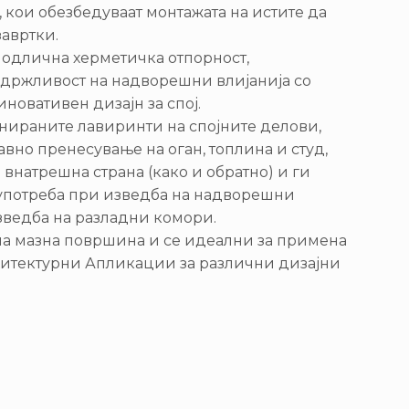
, кои обезбедуваат монтажата на истите да
авртки.
т одлична херметичка отпорност,
здржливост на надворешни влијанија со
новативен дизајн за спој.
јнираните лавиринти на спојните делови,
авно пренесување на оган, топлина и студ,
внатрешна страна (како и обратно) и ги
 употреба при изведба на надворешни
изведба на разладни комори.
на мазна површина и се идеални за примена
хитектурни Апликации за различни дизајни