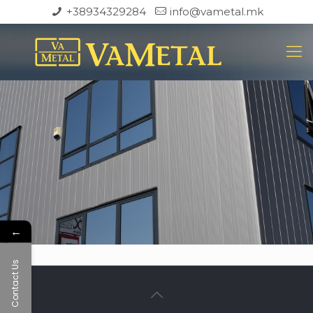
+38934329284
info@vametal.mk
←
Contact Us