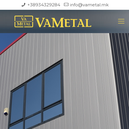
+38934329284
info@vametal.mk